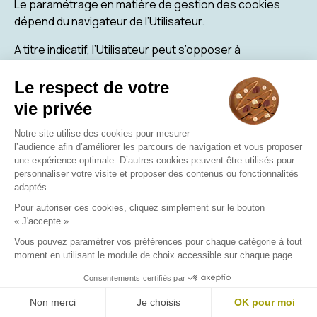
Le paramétrage en matière de gestion des cookies
dépend du navigateur de l’Utilisateur.
A titre indicatif, l’Utilisateur peut s’opposer à
l’enregistrement de Cookies en configurant son
navigateur de la manière suivante :
Pour Internet Explorer :
Aller dans Outils > Options Internet.
Cliquer sur l’onglet confidentialité, et, sous
Paramètres, sélectionner Avancé.
Choisir entre autoriser, bloquer ou être invité à
déterminer la configuration voulue pour les
cookies internes et les cookies tiers.
En savoir plus :
https://support.microsoft.com
Pour Firefox :
En haut de la fenêtre de Firefox, cliquer sur le
bouclier, situé à gauche dans la barre
d’adresse.
Sélectionner paramètre de protection