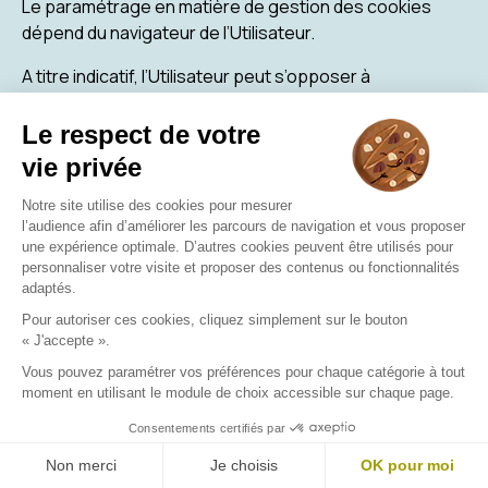
Le paramétrage en matière de gestion des cookies
dépend du navigateur de l’Utilisateur.
A titre indicatif, l’Utilisateur peut s’opposer à
l’enregistrement de Cookies en configurant son
navigateur de la manière suivante :
Pour Internet Explorer :
Aller dans Outils > Options Internet.
Cliquer sur l’onglet confidentialité, et, sous
Paramètres, sélectionner Avancé.
Choisir entre autoriser, bloquer ou être invité à
déterminer la configuration voulue pour les
cookies internes et les cookies tiers.
En savoir plus :
https://support.microsoft.com
Pour Firefox :
En haut de la fenêtre de Firefox, cliquer sur le
bouclier, situé à gauche dans la barre
d’adresse.
Sélectionner paramètre de protection